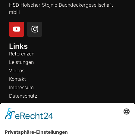
HSD Hölscher Stojnic Dachdeckergesellschaft
mbH
Links
Referenzen
Leistungen
Videos
Kontakt
Impressum
Datenschutz
Büro/Lager
Robert-Bosch-Straße 9A
49134 Wallenhorst
Telefon (05407) 8577194